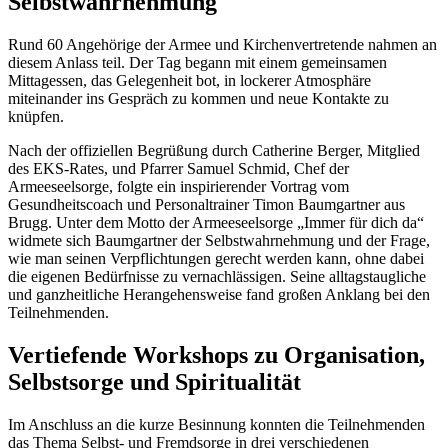
Selbstwahrnehmung
Rund 60 Angehörige der Armee und Kirchenvertretende nahmen an
diesem Anlass teil. Der Tag begann mit einem gemeinsamen
Mittagessen, das Gelegenheit bot, in lockerer Atmosphäre
miteinander ins Gespräch zu kommen und neue Kontakte zu
knüpfen.
Nach der offiziellen Begrüßung durch Catherine Berger, Mitglied
des EKS-Rates, und Pfarrer Samuel Schmid, Chef der
Armeeseelsorge, folgte ein inspirierender Vortrag vom
Gesundheitscoach und Personaltrainer Timon Baumgartner aus
Brugg. Unter dem Motto der Armeeseelsorge „Immer für dich da“
widmete sich Baumgartner der Selbstwahrnehmung und der Frage,
wie man seinen Verpflichtungen gerecht werden kann, ohne dabei
die eigenen Bedürfnisse zu vernachlässigen. Seine alltagstaugliche
und ganzheitliche Herangehensweise fand großen Anklang bei den
Teilnehmenden.
Vertiefende Workshops zu Organisation,
Selbstsorge und Spiritualität
Im Anschluss an die kurze Besinnung konnten die Teilnehmenden
das Thema Selbst- und Fremdsorge in drei verschiedenen